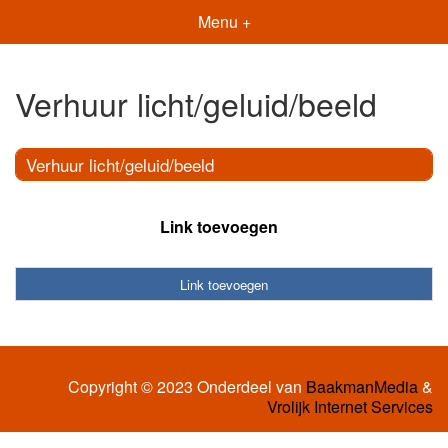
Menu +
Verhuur licht/geluid/beeld
Verhuur licht/geluid/beeld
Link toevoegen
Link toevoegen
Copyright © 2023 Onderdeel van
BaakmanMedia
&
Vrolijk Internet Services