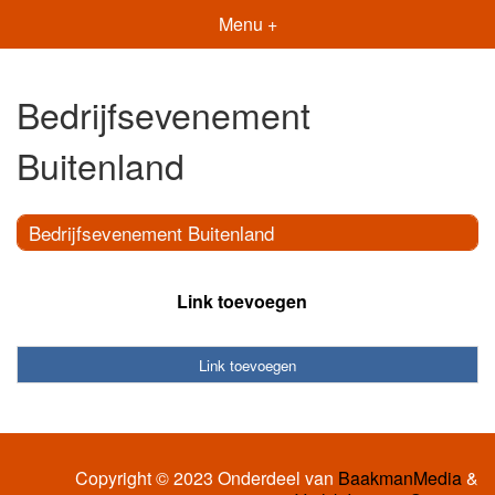
Menu +
Bedrijfsevenement
Buitenland
Bedrijfsevenement Buitenland
Link toevoegen
Link toevoegen
Copyright © 2023 Onderdeel van
BaakmanMedia
&