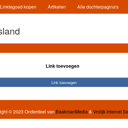
Linktegoed kopen
Artikelen
Alle dochterpagina's
sland
Link toevoegen
Link toevoegen
ight © 2023 Onderdeel van
BaakmanMedia
&
Vrolijk Internet S